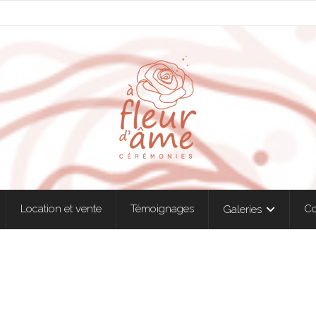
Location et vente
Témoignages
Co
Galeries