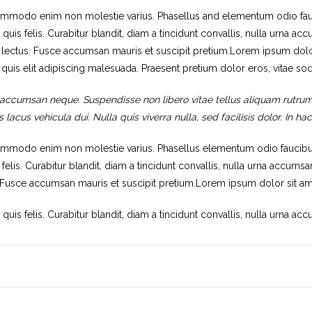
ommodo enim non molestie varius. Phasellus and elementum odio fauc
quis felis. Curabitur blandit, diam a tincidunt convallis, nulla urna ac
im lectus. Fusce accumsan mauris et suscipit pretium.Lorem ipsum dolor
 quis elit adipiscing malesuada. Praesent pretium dolor eros, vitae sod
 accumsan neque. Suspendisse non libero vitae tellus aliquam rutr
lacus vehicula dui. Nulla quis viverra nulla, sed facilisis dolor. In h
mmodo enim non molestie varius. Phasellus elementum odio faucibus 
felis. Curabitur blandit, diam a tincidunt convallis, nulla urna accumsa
s. Fusce accumsan mauris et suscipit pretium.Lorem ipsum dolor sit ame
quis felis. Curabitur blandit, diam a tincidunt convallis, nulla urna acc