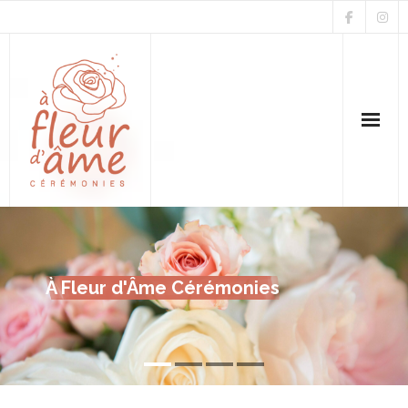
Accueil
Mariage & Renouvellement
À Fleur d'Âme Cérémonies
Parrainage
Funérailles & Hommage
Avis & Galeries