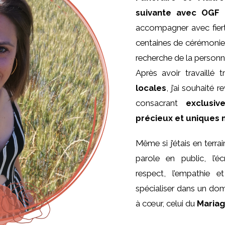
suivante avec OGF 
accompagner avec fierté
centaines de cérémonies 
recherche de la personna
Après avoir travaillé
locales
, j’ai souhaité
consacrant
exclusi
précieux et uniques
Même si j’étais en terra
parole en public, l’éc
respect, l’empathie e
spécialiser dans un dom
à cœur, celui du
Maria