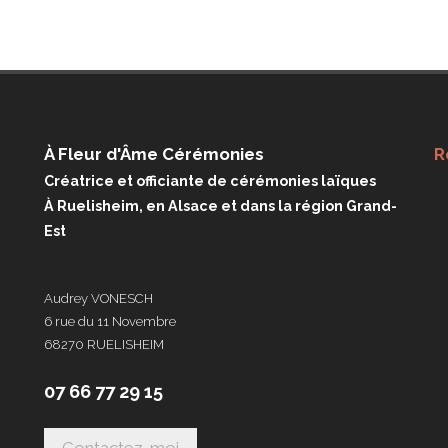
À Fleur d'Âme Cérémonies
R
Créatrice et officiante de cérémonies laïques
À Ruelisheim, en Alsace et dans la région Grand-
Est
Audrey VONESCH
6 rue du 11 Novembre
68270 RUELISHEIM
07 66 77 29 15