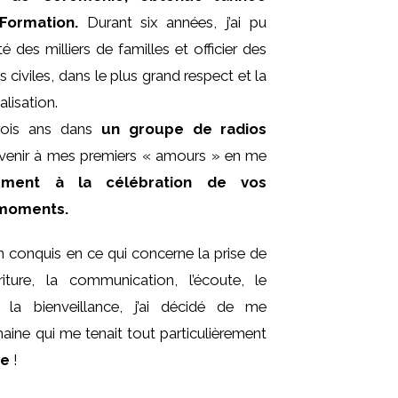
Formation.
Durant six années, j’ai pu
 des milliers de familles et officier des
civiles, dans le plus grand respect et la
lisation.
 trois ans dans
un groupe de radios
 revenir à mes premiers « amours » en me
vement à la célébration de vos
 moments.
in conquis en ce qui concerne la prise de
riture, la communication, l’écoute, le
t la bienveillance, j’ai décidé de me
aine qui me tenait tout particulièrement
ge
!