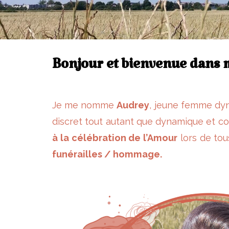
Bonjour et bienvenue dans 
Je me nomme
Audrey
, jeune femme dy
discret tout autant que dynamique et co
à la célébration de l’Amour
lors de tou
funérailles / hommage.