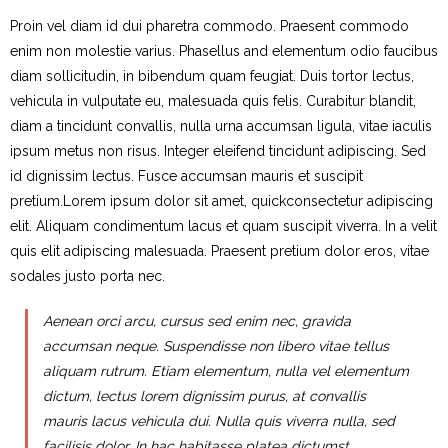
Proin vel diam id dui pharetra commodo. Praesent commodo
Contact
enim non molestie varius. Phasellus and elementum odio faucibus
diam sollicitudin, in bibendum quam feugiat. Duis tortor lectus,
vehicula in vulputate eu, malesuada quis felis. Curabitur blandit,
diam a tincidunt convallis, nulla urna accumsan ligula, vitae iaculis
ipsum metus non risus. Integer eleifend tincidunt adipiscing. Sed
id dignissim lectus. Fusce accumsan mauris et suscipit
pretium.Lorem ipsum dolor sit amet, quickconsectetur adipiscing
elit. Aliquam condimentum lacus et quam suscipit viverra. In a velit
quis elit adipiscing malesuada. Praesent pretium dolor eros, vitae
sodales justo porta nec.
Aenean orci arcu, cursus sed enim nec, gravida
accumsan neque. Suspendisse non libero vitae tellus
aliquam rutrum. Etiam elementum, nulla vel elementum
dictum, lectus lorem dignissim purus, at convallis
mauris lacus vehicula dui. Nulla quis viverra nulla, sed
facilisis dolor. In hac habitasse platea dictumst.