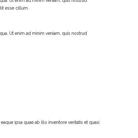
iqua. Ut enim ad minim veniam, quis nostrud
it esse cillum.
iqua. Ut enim ad minim veniam, quis nostrud
que ipsa quae ab illo inventore veritatis et quasi