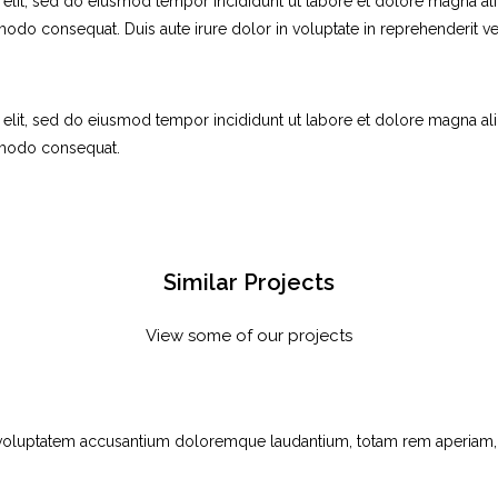
 elit, sed do eiusmod tempor incididunt ut labore et dolore magna al
modo consequat. Duis aute irure dolor in voluptate in reprehenderit vel
 elit, sed do eiusmod tempor incididunt ut labore et dolore magna al
ommodo consequat.
Similar Projects
View some of our projects
t voluptatem accusantium doloremque laudantium, totam rem aperiam, ea