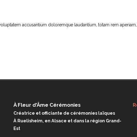
t voluptatem accusantium doloremque laudantium, totam rem aperiam, ea
À Fleur d'Âme Cérémonies
R
Créatrice et officiante de cérémonies laïques
À Ruelisheim, en Alsace et dans la région Grand-
Est