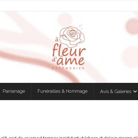
Parrainage
Funérailles & Hommage
Avis & Galeries