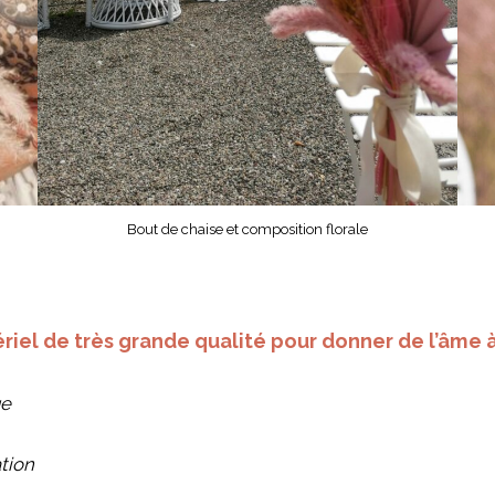
Bout de chaise et composition florale
iel de très grande qualité pour donner de l’âme à
ge
ation