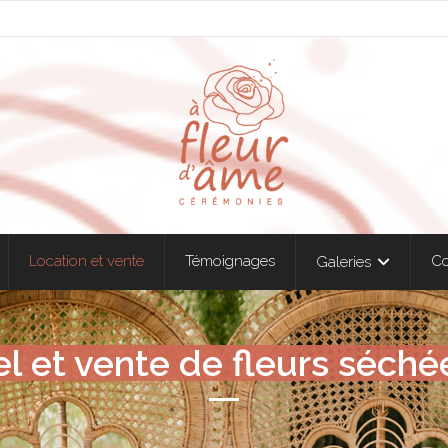
Location et vente
Témoignages
Co
Galeries
l et vente de fleurs séché