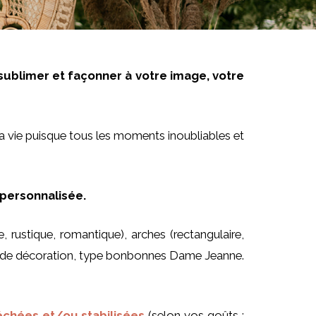
ublimer et façonner à votre image, votre
a vie puisque tous les moments inoubliables et
 personnalisée.
e, rustique, romantique), arches (rectangulaire,
nts de décoration, type bonbonnes Dame Jeanne.
échées et/ou stabilisées
(selon vos goûts :