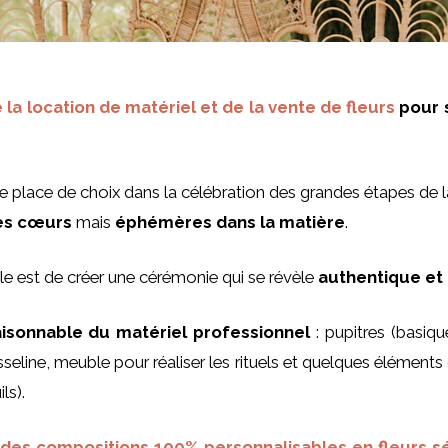
 la location de matériel et de la vente de fleurs
pour s
e place de choix dans la célébration des grandes étapes de l
les cœurs
mais
éphémères dans la matière
.
el.le est de créer une cérémonie qui se révèle
authentique et
raisonnable du matériel professionnel
: pupitres (basiqu
seline, meuble pour réaliser les rituels et quelques éléme
ls).
 des compositions 100% personnalisables en fleurs s