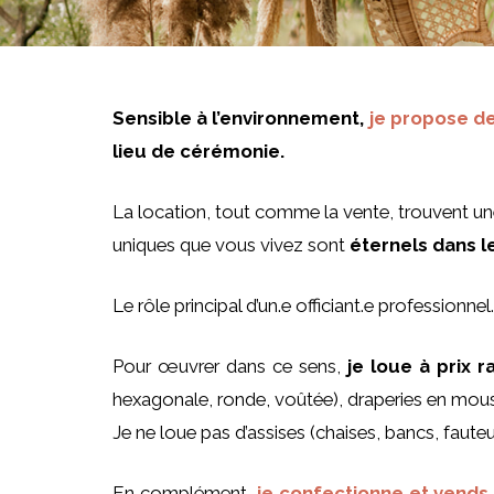
Sensible à l’environnement,
je propose de
lieu de cérémonie.
La location, tout comme la vente, trouvent un
uniques que vous vivez sont
éternels dans 
Le rôle principal d’un.e officiant.e professionn
Pour œuvrer dans ce sens,
je loue à prix 
hexagonale, ronde, voûtée), draperies en mous
Je ne loue pas d’assises (chaises, bancs, fauteui
En complément,
je confectionne et vends