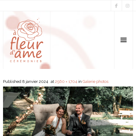
Accueil
Published
8 janvier 2024
at
2560 × 1704
in
Galerie photos
Mariage & Renouvellement
Parrainage
Funérailles & Hommage
Avis & Galeries