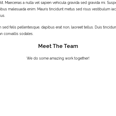
it. Maecenas a nulla vel sapien vehicula gravida sed gravida mi. Suspe
us malesuada enim. Mauris tincidunt metus sed risus vestibulum iacu
cus.
ed felis pellentesque, dapibus erat non, laoreet tellus. Duis tincidunt e
n convallis sodales.
Meet The Team
We do some amazing work together!