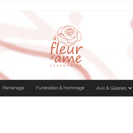
Parrainage
Funérailles & Hommage
Avis & Galeries