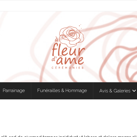
Parrainage
Funérailles & Hommage
Avis & Galeries