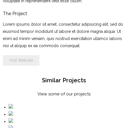
voluptate in reprehenderit velit esse cillum.
Contact
The Project
Lorem ipsums dolor sit amet, consectetur adipisicing elit, sed do
eiusmod tempor incididunt ut labore et dolore magna aliqua. Ut
enim ad minim veniam, quis nostrud exercitation ullamco laboris
nisi ut aliquip ex ea commodo consequat.
Visit Website
Similar Projects
View some of our projects